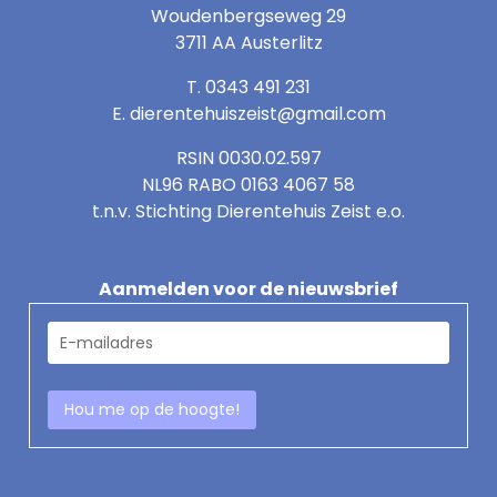
Woudenbergseweg 29
3711 AA Austerlitz
T. 0343 491 231
E.
dierentehuiszeist@gmail.com
RSIN 0030.02.597
NL96 RABO 0163 4067 58
t.n.v. Stichting Dierentehuis Zeist e.o.
Aanmelden voor de nieuwsbrief
E
-
m
Hou me op de hoogte!
a
i
l
a