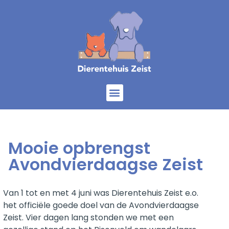
Home
Onze dieren
Diensten
Help mee
Over ons
Mooie opbrengst
Avondvierdaagse Zeist
Van 1 tot en met 4 juni was Dierentehuis Zeist e.o.
het officiële goede doel van de Avondvierdaagse
Zeist. Vier dagen lang stonden we met een