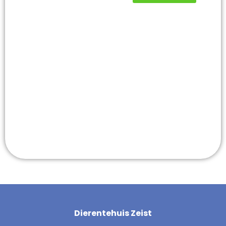
en geef
een
tweede
kans aan
elk dier
Alle steun die jij
geeft gaat direct
naar onze zorg voor
de dieren.
Dierentehuis Zeist