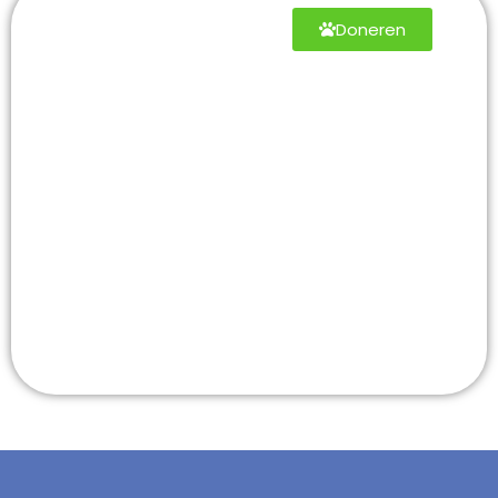
Help mee
Doneren
en geef
een
tweede
kans aan
elk dier
Alle steun die jij
geeft gaat direct
naar onze zorg voor
de dieren.