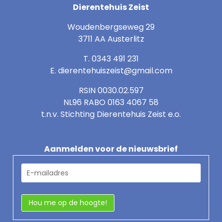
Dierentehuis Zeist
Woudenbergseweg 29
3711 AA Austerlitz
T. 0343 491 231
E.
dierentehuiszeist@gmail.com
RSIN 0030.02.597
NL96 RABO 0163 4067 58
t.n.v. Stichting Dierentehuis Zeist e.o.
Aanmelden voor de nieuwsbrief
E
-
m
a
i