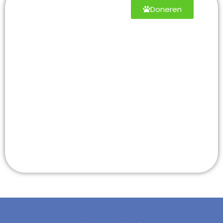
Help mee
Doneren
en geef
een
tweede
kans aan
elk dier
Alle steun die jij
geeft gaat direct
naar onze zorg voor
de dieren.