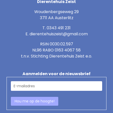
Dierentehuis Zeist
Woudenbergseweg 29
3711 AA Austerlitz
T. 0343 491 231
E.
dierentehuiszeist@gmail.com
RSIN 0030.02.597
NL96 RABO 0163 4067 58
t.n.v. Stichting Dierentehuis Zeist e.o.
Aanmelden voor de nieuwsbrief
E
-
m
Hou me op de hoogte!
a
i